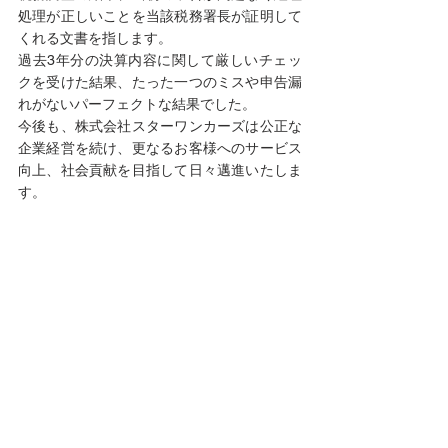
処理が正しいことを当該税務署長が証明して
くれる文書を指します。
過去3年分の決算内容に関して厳しいチェッ
クを受けた結果、たった一つのミスや申告漏
れがないパーフェクトな結果でした。
今後も、株式会社スターワンカーズは公正な
企業経営を続け、更なるお客様へのサービス
向上、社会貢献を目指して日々邁進いたしま
す。
株式会社スターワンカーズ
代表取締役　松本 貴博
コメント